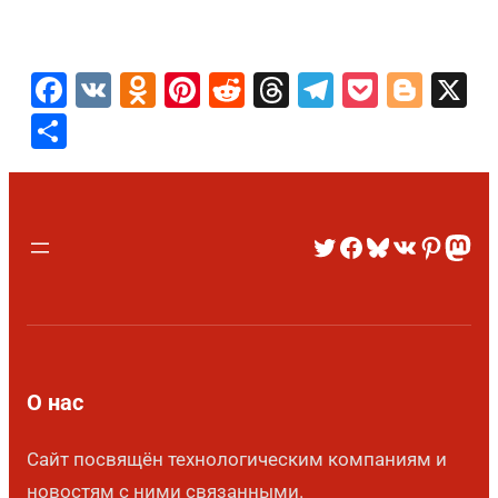
Facebook
VK
Odnoklassniki
Pinterest
Reddit
Threads
Telegram
Pocket
Blog
X
Отправить
О нас
Сайт посвящён технологическим компаниям и
новостям с ними связанными.