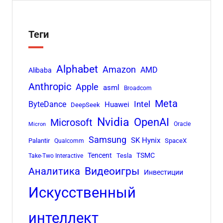
Теги
Alphabet
Amazon
AMD
Alibaba
Anthropic
Apple
asml
Broadcom
Meta
Intel
ByteDance
Huawei
DeepSeek
Nvidia
OpenAI
Microsoft
Oracle
Micron
Samsung
SK Hynix
Palantir
SpaceX
Qualcomm
Tencent
TSMC
Tesla
Take-Two Interactive
Аналитика
Видеоигры
Инвестиции
Искусственный
интеллект