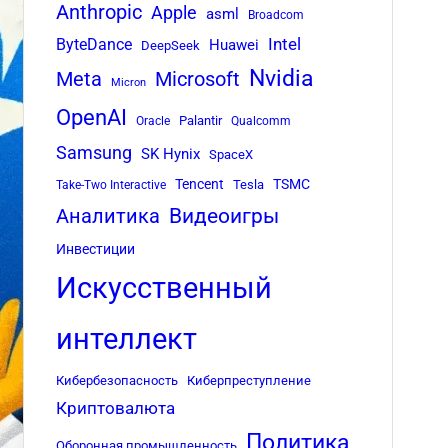
Anthropic
Apple
asml
Broadcom
Intel
ByteDance
Huawei
DeepSeek
Nvidia
Meta
Microsoft
Micron
OpenAI
Palantir
Oracle
Qualcomm
Samsung
SK Hynix
SpaceX
Tencent
TSMC
Tesla
Take-Two Interactive
Аналитика
Видеоигры
Инвестиции
Искусственный
интеллект
Кибербезопасность
Киберпреступление
Криптовалюта
Политика
Оборонная промышленность