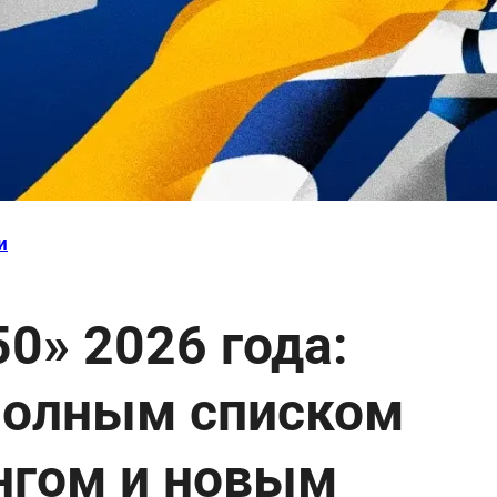
и
50» 2026 года:
полным списком
нгом и новым