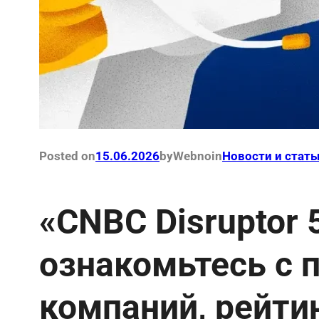
Posted on
15.06.2026
by
Webno
in
Новости и стать
«CNBC Disruptor 
ознакомьтесь с 
компаний, рейти