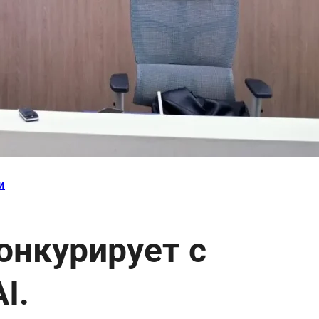
и
конкурирует с
I.