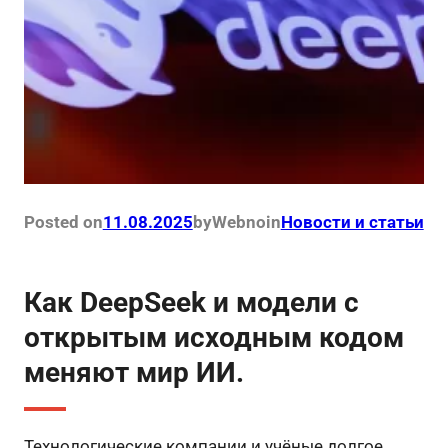
Posted on
11.08.2025
by
Webno
in
Новости и статьи
Как DeepSeek и модели с
открытым исходным кодом
меняют мир ИИ.
Технологические компании и учёные долгое