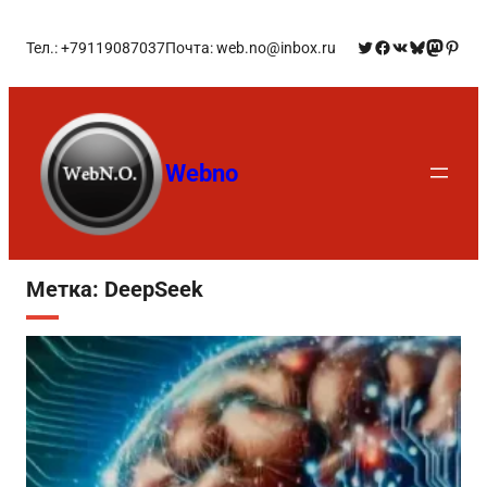
Тел.: +79119087037
Почта: web.no@inbox.ru
Webno
Метка:
DeepSeek