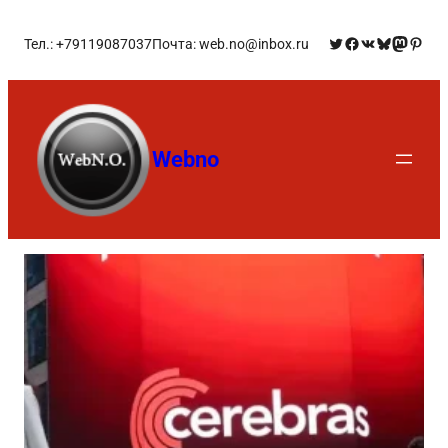
Тел.: +79119087037
Почта: web.no@inbox.ru
Webno