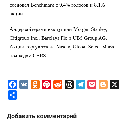
следовал Benchmark с 9,4% голосов и 8,1%
акций.
Андеррайтерами выступили Morgan Stanley,
Citigroup Inc., Barclays Plc и UBS Group AG.
Акции торгуются на Nasdaq Global Select Market
под кодом CBRS.
F
V
O
Pi
R
T
T
P
Bl
X
a
K
d
nt
e
hr
el
o
o
О
c
n
er
d
e
e
c
g
т
e
o
e
di
a
gr
k
g
п
Добавить комментарий
b
kl
st
t
d
a
et
er
р