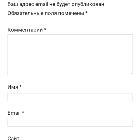
o
a
s
m
а
Ваш адрес email не будет опубликован.
o
s
в
Обязательные поля помечены
*
k
s
и
Комментарий
*
ni
ть
ki
Имя
*
Email
*
Сайт