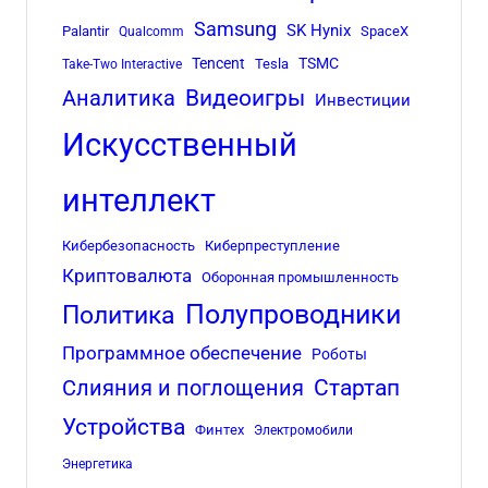
Samsung
SK Hynix
Palantir
SpaceX
Qualcomm
Tencent
TSMC
Tesla
Take-Two Interactive
Аналитика
Видеоигры
Инвестиции
Искусственный
интеллект
Кибербезопасность
Киберпреступление
Криптовалюта
Оборонная промышленность
Полупроводники
Политика
Программное обеспечение
Роботы
Стартап
Слияния и поглощения
Устройства
Финтех
Электромобили
Энергетика