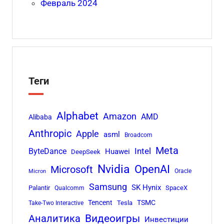
Февраль 2024
Теги
Alphabet
Amazon
AMD
Alibaba
Anthropic
Apple
asml
Broadcom
Meta
Intel
ByteDance
Huawei
DeepSeek
Nvidia
OpenAI
Microsoft
Oracle
Micron
Samsung
SK Hynix
Palantir
SpaceX
Qualcomm
Tencent
TSMC
Tesla
Take-Two Interactive
Аналитика
Видеоигры
Инвестиции