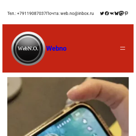
Тел.: +79119087037
Почта: web.no@inbox.ru
Webno