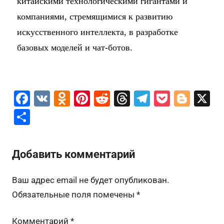
китайскими технологическими гигантами и
компаниями, стремящимися к развитию
искусственного интеллекта, в разработке
базовых моделей и чат-ботов.
F
V
O
Pi
R
T
T
P
Bl
X
a
K
d
nt
e
hr
el
o
o
О
c
n
er
d
e
e
c
g
т
e
o
e
di
a
gr
k
g
п
Добавить комментарий
b
kl
st
t
d
a
et
er
р
o
a
s
m
а
Ваш адрес email не будет опубликован.
o
s
в
Обязательные поля помечены
*
k
s
и
Комментарий
*