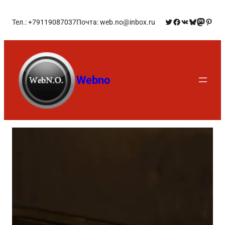
Тел.: +79119087037
Почта: web.no@inbox.ru
Webno