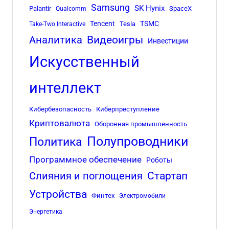
Samsung
SK Hynix
Palantir
SpaceX
Qualcomm
Tencent
TSMC
Tesla
Take-Two Interactive
Аналитика
Видеоигры
Инвестиции
Искусственный
интеллект
Кибербезопасность
Киберпреступление
Криптовалюта
Оборонная промышленность
Полупроводники
Политика
Программное обеспечение
Роботы
Стартап
Слияния и поглощения
Устройства
Финтех
Электромобили
Энергетика