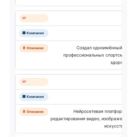
Создал одноимённый фитнес
профессиональных спортсменов и
здорового о
Нейросетевая платформа для
редактирования видео, изображений и а
искусственного