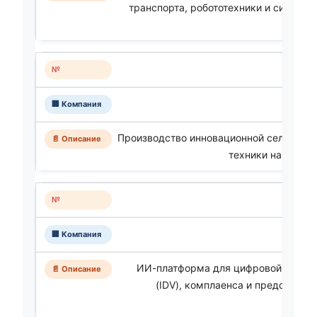
транспорта, робототехники и систем 
Car
Производство инновационной сельскох
техники на базе И
ИИ-платформа для цифровой провер
(IDV), комплаенса и предотвращ
мош