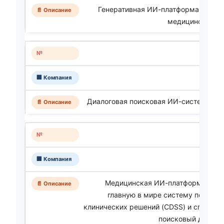
Генеративная ИИ-платформа для ав
медицинской до
Диалоговая поисковая ИИ-система (Ans
O
Медицинская ИИ-платформа, кото
главную в мире систему поддер
клинических решений (CDSS) и специа
поисковый движок