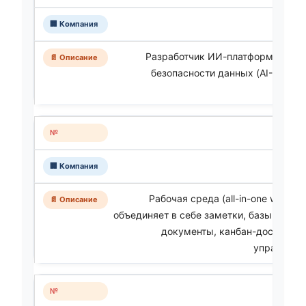
Разработчик ИИ-платформы для 
безопасности данных (AI-Native 
Рабочая среда (all-in-one worksp
объединяет в себе заметки, базы данны
документы, канбан-доски, ви
управлени