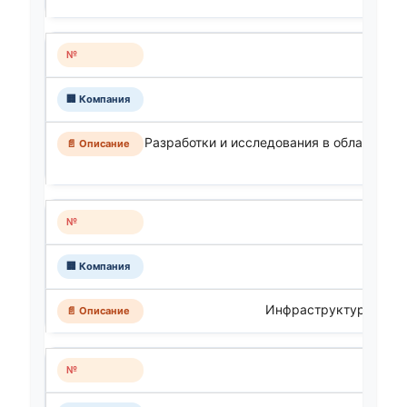
Разработки и исследования в области ис
инте
Инфраструктура ИИ-п