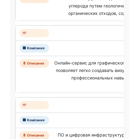
углерода путем геологической 
органических отходов, содержа
Онлайн-сервис для графического диза
позволяет легко создавать визуальный
профессиональных навыков ху
App
ПО и цифровая инфраструктура для 