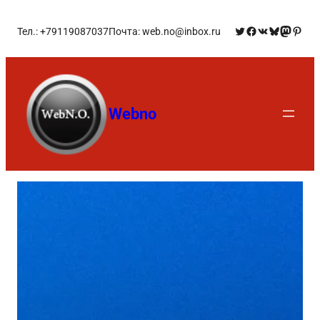
Тел.: +79119087037
Почта: web.no@inbox.ru
Webno