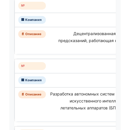
Децентрализованная платф
предсказаний, работающая на базе
смарт
Разработка автономных систем управл
искусственного интеллекта и
летательных аппаратов (БПЛА) дл