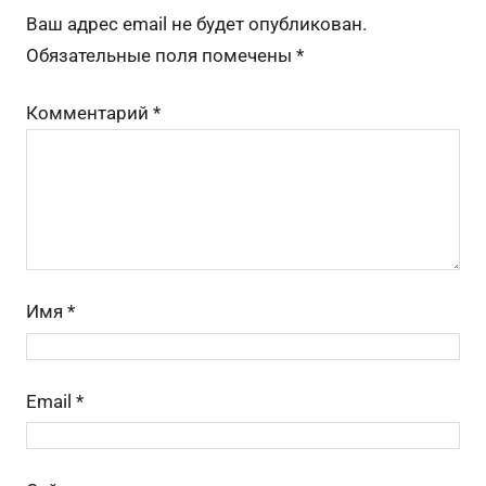
o
a
s
m
а
Ваш адрес email не будет опубликован.
o
s
в
Обязательные поля помечены
*
k
s
и
Комментарий
*
ni
ть
ki
Имя
*
Email
*