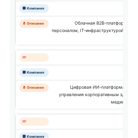
Облачная B2B-платформа для
персоналом, IT-инфраструктурой и ко
Цифровая ИИ-платформа для к
управления корпоративным здравоо
медицинским