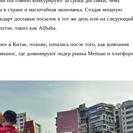
ии постоянно конкурируют за сроки доставки, чему
ы в стране и масштабная экономика. Создав мощную
андарт доставки посылок в тот же день или на следующи
нтов, таких как Alibaba.
ю» в Китае, похоже, началась после того, как компания
авынос, где доминируют лидер рынка Meituan и платфор