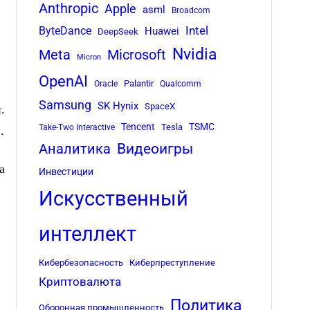
Anthropic
Apple
asml
Broadcom
Intel
ByteDance
Huawei
DeepSeek
Nvidia
Meta
Microsoft
Micron
OpenAI
Palantir
Oracle
Qualcomm
Samsung
SK Hynix
SpaceX
.
Tencent
TSMC
Tesla
Take-Two Interactive
.
Аналитика
Видеоигры
а
Инвестиции
Искусственный
интеллект
Кибербезопасность
Киберпреступление
Криптовалюта
Политика
Оборонная промышленность