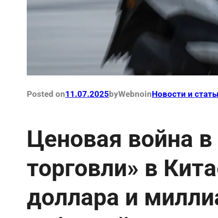
Posted on
11.07.2025
by
Webno
in
Новости и стать
Ценовая война в
торговли» в Кита
доллара и милл