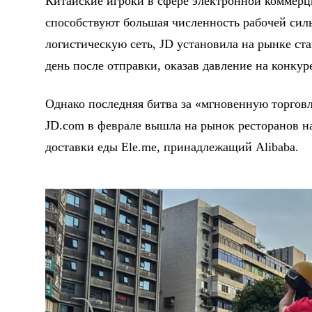
Китайские игроки в сфере электронной коммерц
способствуют большая численность рабочей сил
логистическую сеть, JD установила на рынке ст
день после отправки, оказав давление на конкуре
Однако последняя битва за «мгновенную торговл
JD.com в феврале вышла на рынок ресторанов н
доставки еды Ele.me, принадлежащий Alibaba.