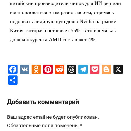
китайские производители чипов для ИИ решили
воспользоваться этим разногласием, стремясь
подорвать лидирующую долю Nvidia на рынке
Китая, которая составляет 55%, в то время как
доля конкурента AMD составляет 4%.
F
V
O
Pi
R
T
T
P
Bl
X
a
K
d
nt
e
hr
el
o
o
О
c
n
er
d
e
e
c
g
т
e
o
e
di
a
gr
k
g
п
Добавить комментарий
b
kl
st
t
d
a
et
er
р
o
a
s
m
а
Ваш адрес email не будет опубликован.
o
s
в
Обязательные поля помечены
*