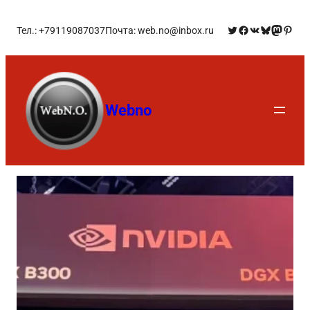
Тел.: +79119087037
Почта: web.no@inbox.ru
Webno