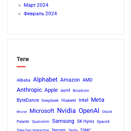
Март 2024
Февраль 2024
Теги
Alphabet
Amazon
AMD
Alibaba
Anthropic
Apple
asml
Broadcom
Meta
Intel
ByteDance
Huawei
DeepSeek
Nvidia
OpenAI
Microsoft
Oracle
Micron
Samsung
SK Hynix
Palantir
SpaceX
Qualcomm
Tencent
TSMC
Tesla
Take-Two Interactive