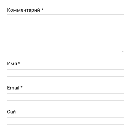
k
s
и
Комментарий
*
ni
ть
ki
Имя
*
Email
*
Сайт