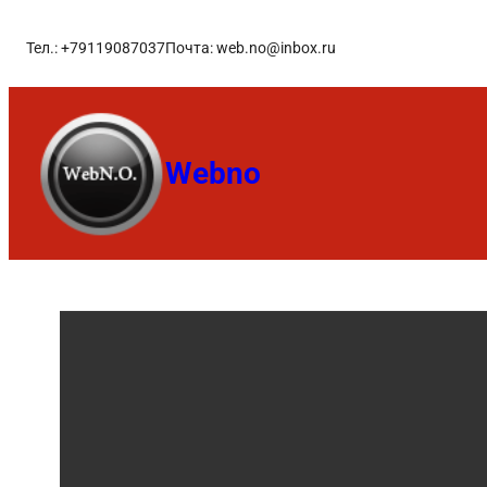
Тел.: +79119087037
Почта: web.no@inbox.ru
Webno