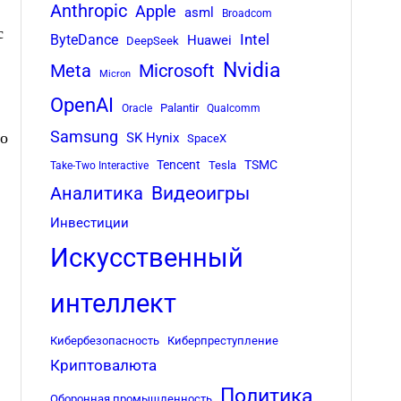
Anthropic
Apple
asml
Broadcom
с
Intel
ByteDance
Huawei
DeepSeek
Nvidia
Meta
Microsoft
Micron
OpenAI
Palantir
Oracle
Qualcomm
Samsung
го
SK Hynix
SpaceX
Tencent
TSMC
Tesla
Take-Two Interactive
Аналитика
Видеоигры
Инвестиции
Искусственный
интеллект
Кибербезопасность
Киберпреступление
Криптовалюта
Политика
Оборонная промышленность