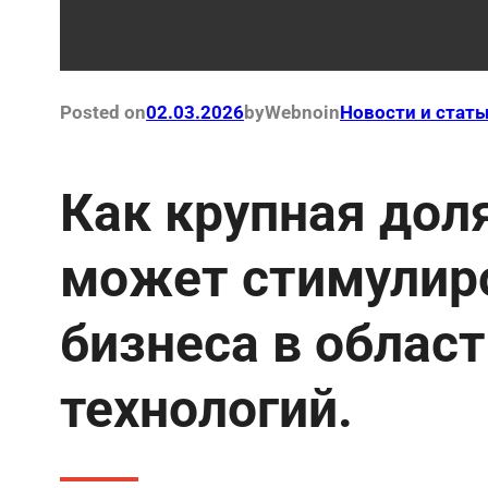
Posted on
02.03.2026
by
Webno
in
Новости и стать
Как крупная дол
может стимулиро
бизнеса в облас
технологий.