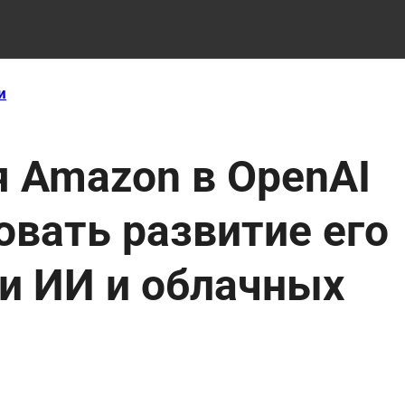
и
я Amazon в OpenAI
вать развитие его
ти ИИ и облачных