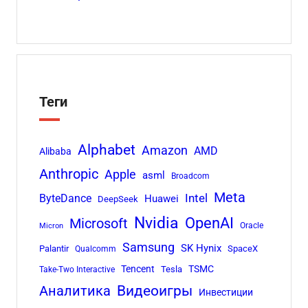
Теги
Alphabet
Amazon
AMD
Alibaba
Anthropic
Apple
asml
Broadcom
Meta
Intel
ByteDance
Huawei
DeepSeek
Nvidia
OpenAI
Microsoft
Oracle
Micron
Samsung
SK Hynix
Palantir
SpaceX
Qualcomm
Tencent
TSMC
Tesla
Take-Two Interactive
Аналитика
Видеоигры
Инвестиции