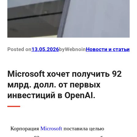
Posted on
13.05.2026
by
Webno
in
Новости и статьи
Microsoft хочет получить 92
млрд. долл. от первых
инвестиций в OpenAI.
Корпорация
Microsoft
поставила целью