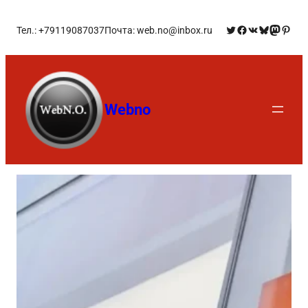
Тел.: +79119087037
Почта: web.no@inbox.ru
Webno