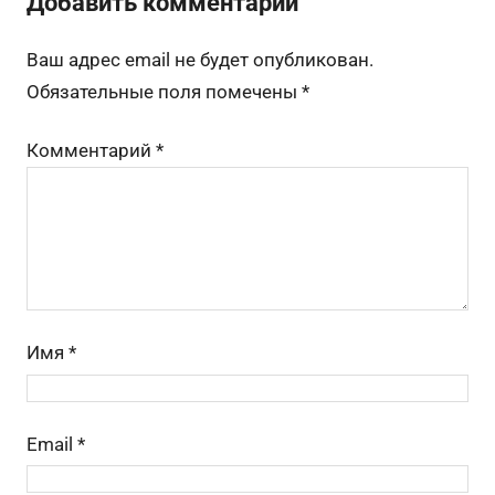
Добавить комментарий
b
kl
st
t
d
a
et
er
р
o
a
s
m
а
Ваш адрес email не будет опубликован.
o
s
в
Обязательные поля помечены
*
k
s
и
Комментарий
*
ni
ть
ki
Имя
*
Email
*