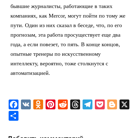
бывшие журналисты, работающие в таких
компаниях, как Mercor, могут пойти по тому же
пути. Один из них сказал в беседе, что, по его
прогнозам, эта работа просуществует еще два
года, а если повезет, то пять. В конце концов,
опытные тренеры по искусственному
интеллекту, вероятно, тоже столкнутся с
автоматизацией.
F
V
O
Pi
R
T
T
P
Bl
X
a
K
d
nt
e
hr
el
o
o
О
c
n
er
d
e
e
c
g
т
e
o
e
di
a
gr
k
g
п