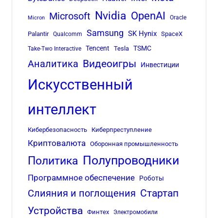
Nvidia
OpenAI
Microsoft
Oracle
Micron
Samsung
SK Hynix
Palantir
SpaceX
Qualcomm
Tencent
TSMC
Tesla
Take-Two Interactive
Аналитика
Видеоигры
Инвестиции
Искусственный
интеллект
Кибербезопасность
Киберпреступление
Криптовалюта
Оборонная промышленность
Полупроводники
Политика
Программное обеспечение
Роботы
Стартап
Слияния и поглощения
Устройства
Финтех
Электромобили