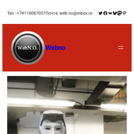
Тел.: +79119087037
Почта: web.no@inbox.ru
Webno