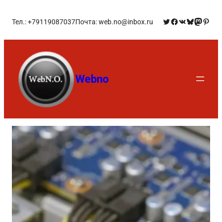
Тел.: +79119087037
Почта: web.no@inbox.ru
Webno