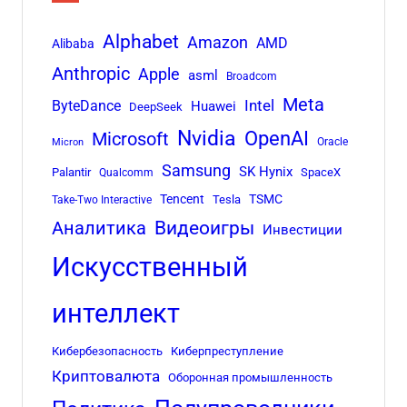
Alphabet
Amazon
AMD
Alibaba
Anthropic
Apple
asml
Broadcom
Meta
Intel
ByteDance
Huawei
DeepSeek
Nvidia
OpenAI
Microsoft
Oracle
Micron
Samsung
SK Hynix
Palantir
SpaceX
Qualcomm
Tencent
TSMC
Tesla
Take-Two Interactive
Аналитика
Видеоигры
Инвестиции
Искусственный
интеллект
Кибербезопасность
Киберпреступление
Криптовалюта
Оборонная промышленность