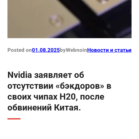
Posted on
01.08.2025
by
Webno
in
Новости и статьи
Nvidia заявляет об
отсутствии «бэкдоров» в
своих чипах H20, после
обвинений Китая.