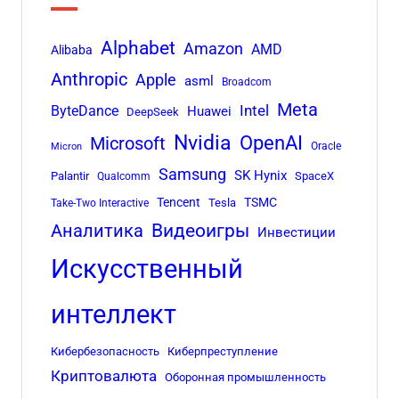
Alphabet
Amazon
AMD
Alibaba
Anthropic
Apple
asml
Broadcom
Meta
Intel
ByteDance
Huawei
DeepSeek
Nvidia
OpenAI
Microsoft
Oracle
Micron
Samsung
SK Hynix
Palantir
SpaceX
Qualcomm
Tencent
TSMC
Tesla
Take-Two Interactive
Аналитика
Видеоигры
Инвестиции
Искусственный
интеллект
Кибербезопасность
Киберпреступление
Криптовалюта
Оборонная промышленность