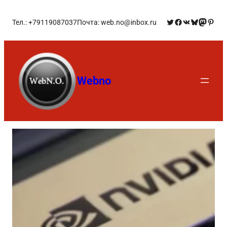
Тел.: +79119087037
Почта: web.no@inbox.ru
Webno