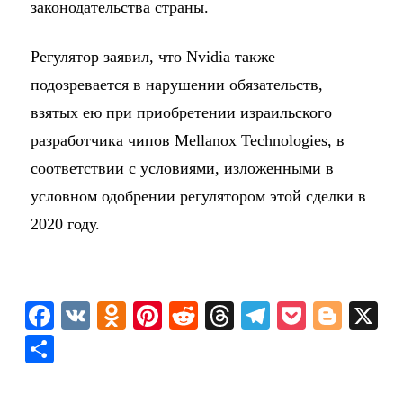
законодательства страны.
Регулятор заявил, что Nvidia также
подозревается в нарушении обязательств,
взятых ею при приобретении израильского
разработчика чипов Mellanox Technologies, в
соответствии с условиями, изложенными в
условном одобрении регулятором этой сделки в
2020 году.
F
V
O
Pi
R
T
T
P
Bl
X
a
K
d
nt
e
hr
el
o
o
О
c
n
er
d
e
e
c
g
т
e
o
e
di
a
gr
k
g