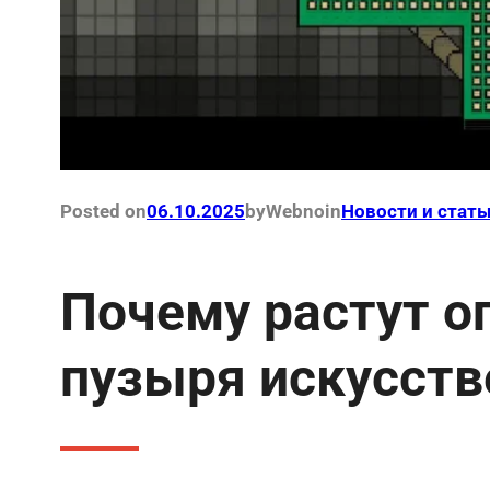
Posted on
06.10.2025
by
Webno
in
Новости и стать
Почему растут о
пузыря искусств