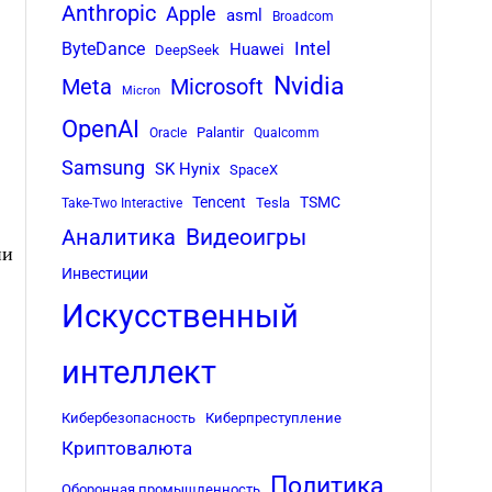
Anthropic
Apple
asml
Broadcom
Intel
ByteDance
Huawei
DeepSeek
Nvidia
Meta
Microsoft
Micron
OpenAI
Palantir
Oracle
Qualcomm
Samsung
SK Hynix
SpaceX
Tencent
TSMC
Tesla
Take-Two Interactive
Аналитика
Видеоигры
ни
Инвестиции
Искусственный
интеллект
Кибербезопасность
Киберпреступление
Криптовалюта
Политика
Оборонная промышленность