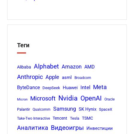
Теги
Alphabet
Amazon
AMD
Alibaba
Anthropic
Apple
asml
Broadcom
Meta
Intel
ByteDance
Huawei
DeepSeek
Nvidia
OpenAI
Microsoft
Oracle
Micron
Samsung
SK Hynix
Palantir
SpaceX
Qualcomm
Tencent
TSMC
Tesla
Take-Two Interactive
Аналитика
Видеоигры
Инвестиции