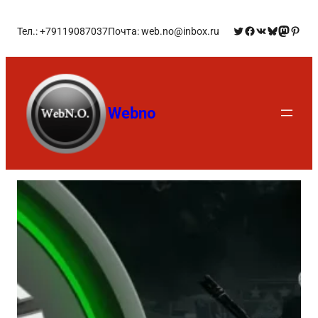
Тел.: +79119087037
Почта: web.no@inbox.ru
Webno