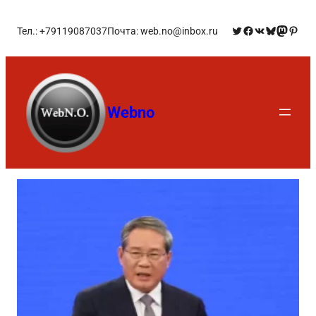
Тел.: +79119087037
Почта: web.no@inbox.ru
Webno