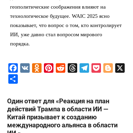
геополитические соображения влияют на
технологическое будущее. WAIC 2025 ясно
показывает, что вопрос о том, кто контролирует
ИИ, уже давно стал вопросом мирового
порядка.
F
V
O
Pi
R
T
T
P
Bl
X
a
K
d
nt
e
hr
el
o
o
О
c
n
er
d
e
e
c
g
т
e
o
e
di
a
gr
k
g
п
Один ответ для «Реакция на план
b
kl
st
t
d
a
et
er
р
действий Трампа в области ИИ —
o
a
s
m
а
Китай призывает к созданию
o
s
в
международного альянса в области