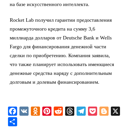
на базе искусственного интеллекта.
Rocket Lab получил гарантии предоставления
промежуточного кредита на сумму 3,6
миллиарда долларов от Deutsche Bank и Wells
Fargo для финансирования денежной части
сделки по приобретению. Компания заявила,
что также планирует использовать имеющиеся
денежные средства наряду с дополнительным
долговым и долевым финансированием.
F
V
O
Pi
R
T
T
P
Bl
X
a
K
d
nt
e
hr
el
o
o
О