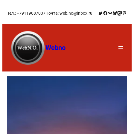
Тел.: +79119087037
Почта: web.no@inbox.ru
Webno