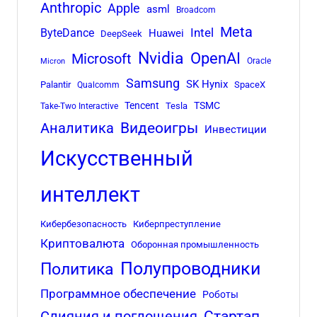
Anthropic
Apple
asml
Broadcom
Meta
Intel
ByteDance
Huawei
DeepSeek
Nvidia
OpenAI
Microsoft
Oracle
Micron
Samsung
SK Hynix
Palantir
SpaceX
Qualcomm
Tencent
TSMC
Tesla
Take-Two Interactive
Аналитика
Видеоигры
Инвестиции
Искусственный
интеллект
Кибербезопасность
Киберпреступление
Криптовалюта
Оборонная промышленность
Полупроводники
Политика
Программное обеспечение
Роботы
Стартап
Слияния и поглощения