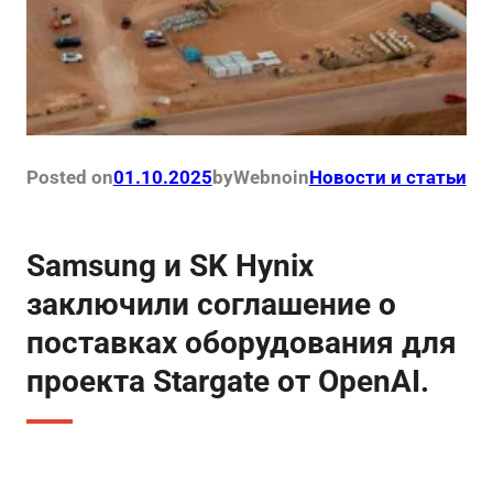
Posted on
01.10.2025
by
Webno
in
Новости и статьи
Samsung и SK Hynix
заключили соглашение о
поставках оборудования для
проекта Stargate от OpenAI.