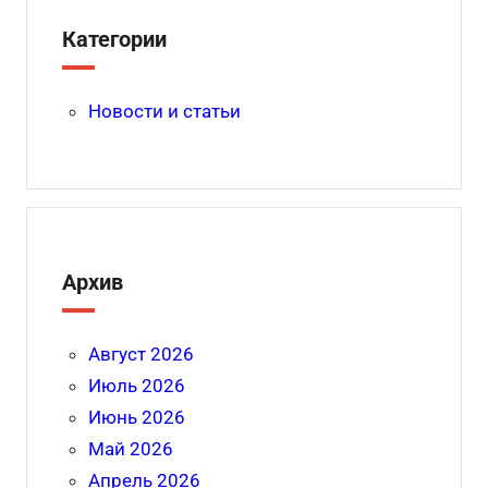
р
o
a
s
m
а
Категории
o
s
в
k
s
и
Новости и статьи
ni
ть
ki
Архив
Август 2026
Июль 2026
Июнь 2026
Май 2026
Апрель 2026