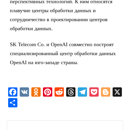
перспективных технологий. К ним относятся
плавучие центры обработки данных и
сотрудничество в проектировании центров
обработки данных.
SK Telecom Co. и OpenAI совместно построят
специализированный центр обработки данных
OpenAI на юго-западе страны.
F
V
O
Pi
R
T
T
P
Bl
X
a
K
d
nt
e
hr
el
o
o
О
c
n
er
d
e
e
c
g
т
e
o
e
di
a
gr
k
g
п
b
kl
st
t
d
a
et
er