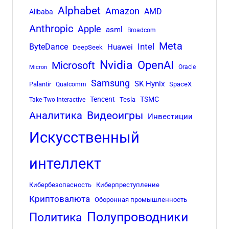
Alphabet
Amazon
AMD
Alibaba
Anthropic
Apple
asml
Broadcom
Meta
Intel
ByteDance
Huawei
DeepSeek
Nvidia
OpenAI
Microsoft
Oracle
Micron
Samsung
SK Hynix
Palantir
SpaceX
Qualcomm
Tencent
TSMC
Tesla
Take-Two Interactive
Аналитика
Видеоигры
Инвестиции
Искусственный
интеллект
Кибербезопасность
Киберпреступление
Криптовалюта
Оборонная промышленность
Полупроводники
Политика