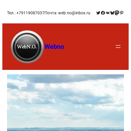
Тел.: +79119087037
Почта: web.no@inbox.ru
Webno