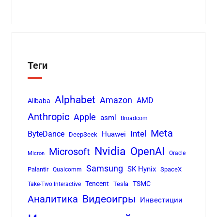
Теги
Alphabet
Amazon
AMD
Alibaba
Anthropic
Apple
asml
Broadcom
Meta
Intel
ByteDance
Huawei
DeepSeek
Nvidia
OpenAI
Microsoft
Oracle
Micron
Samsung
SK Hynix
Palantir
SpaceX
Qualcomm
Tencent
TSMC
Tesla
Take-Two Interactive
Аналитика
Видеоигры
Инвестиции