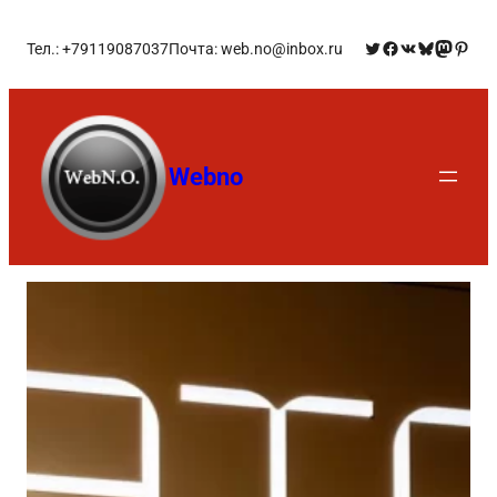
Тел.: +79119087037
Почта: web.no@inbox.ru
Webno