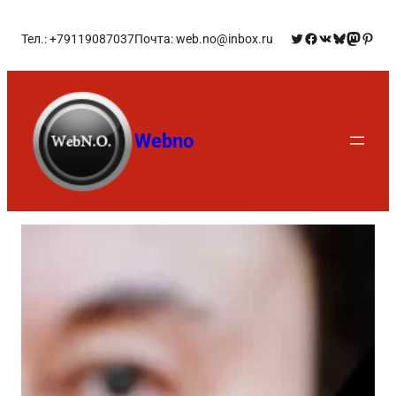
Тел.: +79119087037
Почта: web.no@inbox.ru
Webno