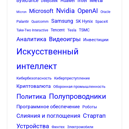
Meta
Intel
ByteDance
Huawei
DeepSeek
Nvidia
OpenAI
Microsoft
Oracle
Micron
Samsung
SK Hynix
Palantir
SpaceX
Qualcomm
Tencent
TSMC
Tesla
Take-Two Interactive
Аналитика
Видеоигры
Инвестиции
Искусственный
интеллект
Кибербезопасность
Киберпреступление
Криптовалюта
Оборонная промышленность
Полупроводники
Политика
Программное обеспечение
Роботы
Стартап
Слияния и поглощения
Устройства
Финтех
Электромобили