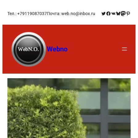
Тел.: +79119087037
Почта: web.no@inbox.ru
Webno