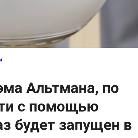
и
эма Альтмана, по
сти с помощью
аз будет запущен в