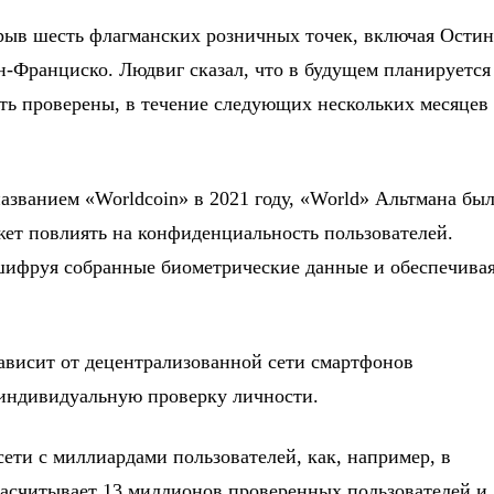
рыв шесть флагманских розничных точек, включая Остин
-Франциско. Людвиг сказал, что в будущем планируется
ыть проверены, в течение следующих нескольких месяцев
азванием «Worldcoin» в 2021 году, «World» Альтмана бы
жет повлиять на конфиденциальность пользователей.
 шифруя собранные биометрические данные и обеспечива
зависит от децентрализованной сети смартфонов
ь индивидуальную проверку личности.
 сети с миллиардами пользователей, как, например, в
асчитывает 13 миллионов проверенных пользователей и