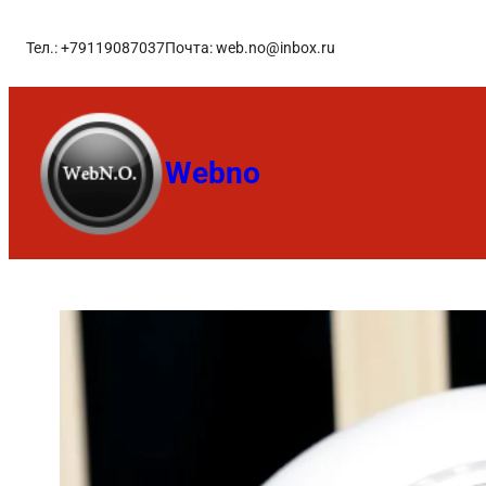
Тел.: +79119087037
Почта: web.no@inbox.ru
Webno