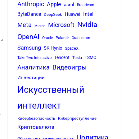
Anthropic
Apple
asml
Broadcom
Intel
ByteDance
Huawei
DeepSeek
Nvidia
Meta
Microsoft
Micron
OpenAI
Palantir
Oracle
Qualcomm
ты
Samsung
SK Hynix
SpaceX
Tencent
TSMC
Tesla
Take-Two Interactive
Аналитика
Видеоигры
Инвестиции
Искусственный
интеллект
к
Кибербезопасность
Киберпреступление
Криптовалюта
Политика
Оборонная промышленность