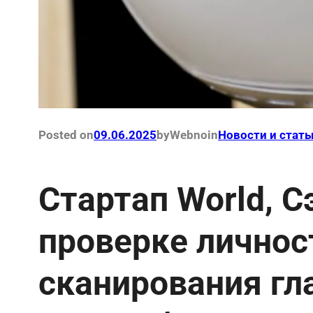
Posted on
09.06.2025
by
Webno
in
Новости и стать
Стартап World, С
проверке лично
сканирования гл