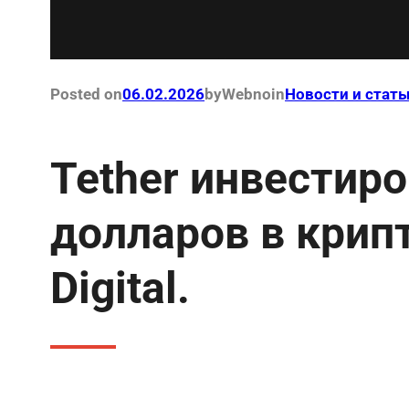
Posted on
06.02.2026
by
Webno
in
Новости и стать
Tether инвестир
долларов в крип
Digital.