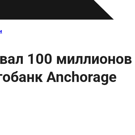
и
овал 100 миллионов
тобанк Anchorage