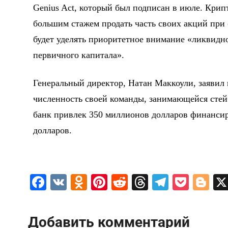
Genius Act, который был подписан в июле. Крип
большим стажем продать часть своих акций при 
будет уделять приоритетное внимание «ликвидн
первичного капитала».
Генеральный директор, Натан Маккоули, заявил 
численность своей команды, занимающейся стейб
банк привлек 350 миллионов долларов финансир
долларов.
F
V
O
Pi
R
T
T
P
Bl
a
K
d
nt
e
hr
el
o
o
c
n
er
d
e
e
c
g
Добавить комментарий