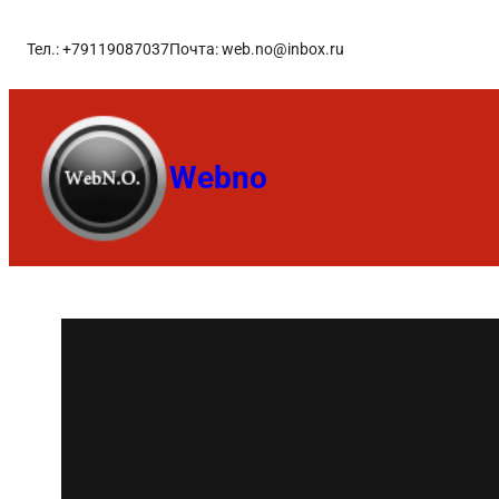
Тел.: +79119087037
Почта: web.no@inbox.ru
Webno