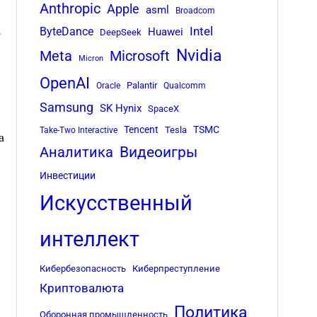
Anthropic
Apple
asml
Broadcom
Intel
ByteDance
о
Huawei
DeepSeek
Nvidia
Meta
Microsoft
Micron
OpenAI
Palantir
Oracle
Qualcomm
Samsung
SK Hynix
SpaceX
Tencent
TSMC
Tesla
Take-Two Interactive
а
Аналитика
Видеоигры
Инвестиции
Искусственный
интеллект
Кибербезопасность
Киберпреступление
Криптовалюта
Политика
Оборонная промышленность