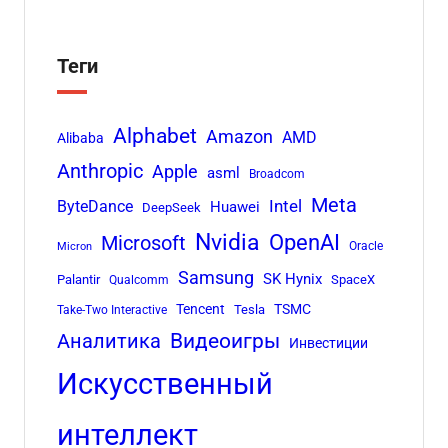
Теги
Alphabet
Amazon
AMD
Alibaba
Anthropic
Apple
asml
Broadcom
Meta
Intel
ByteDance
Huawei
DeepSeek
Nvidia
OpenAI
Microsoft
Oracle
Micron
Samsung
SK Hynix
Palantir
SpaceX
Qualcomm
Tencent
TSMC
Tesla
Take-Two Interactive
Аналитика
Видеоигры
Инвестиции
Искусственный
интеллект