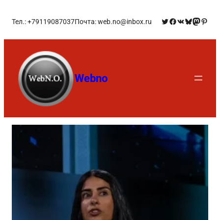
Тел.: +79119087037
Почта: web.no@inbox.ru
Webno