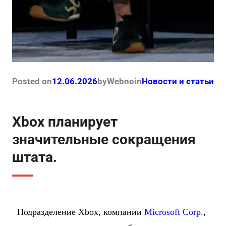
Posted on
12.06.2026
by
Webno
in
Новости и статьи
Xbox планирует
значительные сокращения
штата.
Подразделение Xbox, компании
Microsoft Corp.
,