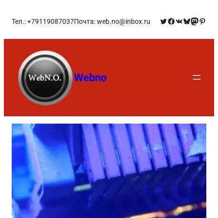
Тел.: +79119087037
Почта: web.no@inbox.ru
Webno