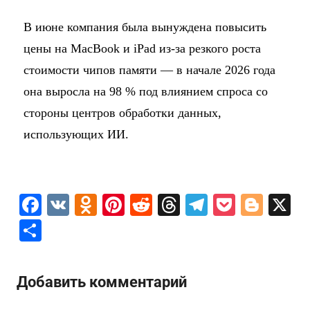
В июне компания была вынуждена повысить
цены на MacBook и iPad из-за резкого роста
стоимости чипов памяти — в начале 2026 года
она выросла на 98 % под влиянием спроса со
стороны центров обработки данных,
использующих ИИ.
F
V
O
Pi
R
T
T
P
Bl
X
a
K
d
nt
e
hr
el
o
o
О
c
n
er
d
e
e
c
g
т
e
o
e
di
a
gr
k
g
п
Добавить комментарий
b
kl
st
t
d
a
et
er
р