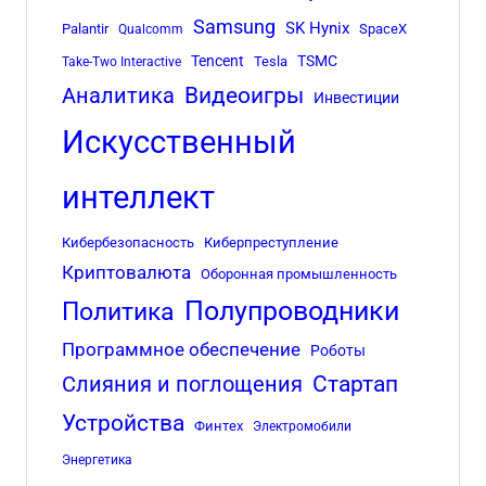
Samsung
SK Hynix
Palantir
SpaceX
Qualcomm
Tencent
TSMC
Tesla
Take-Two Interactive
Аналитика
Видеоигры
Инвестиции
Искусственный
интеллект
Кибербезопасность
Киберпреступление
Криптовалюта
Оборонная промышленность
Полупроводники
Политика
Программное обеспечение
Роботы
Стартап
Слияния и поглощения
Устройства
Финтех
Электромобили
Энергетика