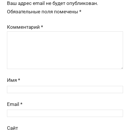
o
a
s
m
а
Ваш адрес email не будет опубликован.
o
s
в
Обязательные поля помечены
*
k
s
и
Комментарий
*
ni
ть
ki
Имя
*
Email
*
Сайт