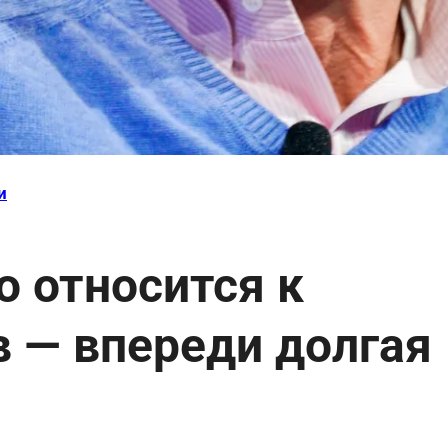
и
о относится к
в — впереди долгая