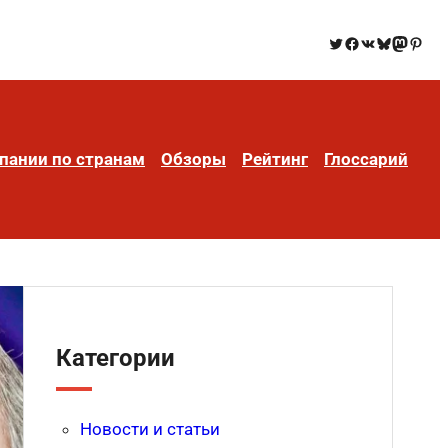
пании по странам
Обзоры
Рейтинг
Глоссарий
Категории
Новости и статьи