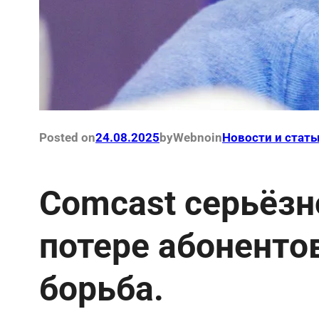
Posted on
24.08.2025
by
Webno
in
Новости и стать
Comcast серьёзн
потере абоненто
борьба.