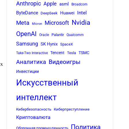
Anthropic
Apple
asml
Broadcom
Intel
ByteDance
Huawei
DeepSeek
Nvidia
Meta
Microsoft
Micron
OpenAI
Palantir
Oracle
Qualcomm
Samsung
SK Hynix
SpaceX
Tencent
TSMC
Tesla
Take-Two Interactive
,
Аналитика
Видеоигры
их
Инвестиции
Искусственный
интеллект
Кибербезопасность
Киберпреступление
Криптовалюта
Политика
Оборонная промышленность