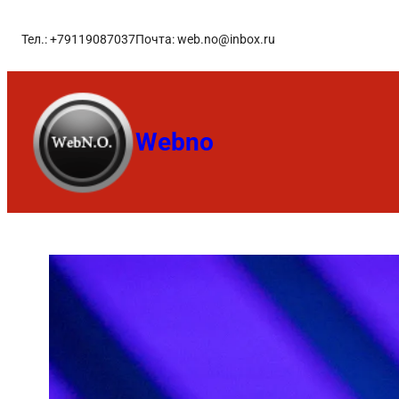
Тел.: +79119087037
Почта: web.no@inbox.ru
Webno