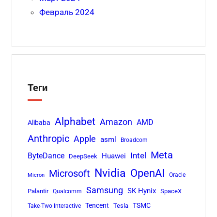
Февраль 2024
Теги
Alphabet
Amazon
AMD
Alibaba
Anthropic
Apple
asml
Broadcom
Meta
Intel
ByteDance
Huawei
DeepSeek
Nvidia
OpenAI
Microsoft
Oracle
Micron
Samsung
SK Hynix
Palantir
SpaceX
Qualcomm
Tencent
TSMC
Tesla
Take-Two Interactive