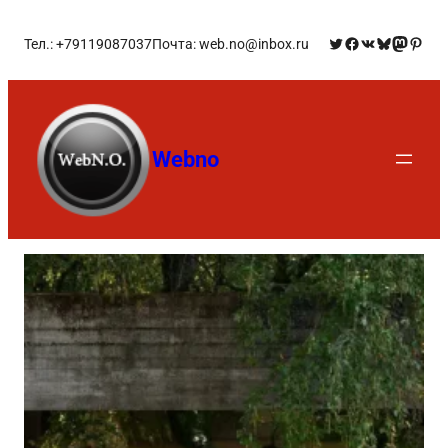
Тел.: +79119087037
Почта: web.no@inbox.ru
Webno