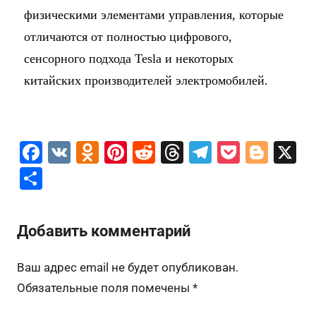
физическими элементами управления, которые
отличаются от полностью цифрового,
сенсорного подхода Tesla и некоторых
китайских производителей электромобилей.
F
V
O
Pi
R
T
T
P
Bl
X
a
K
d
nt
e
hr
el
o
o
О
c
n
er
d
e
e
c
g
т
e
o
e
di
a
gr
k
g
п
Добавить комментарий
b
kl
st
t
d
a
et
er
р
o
a
s
m
а
Ваш адрес email не будет опубликован.
o
s
в
Обязательные поля помечены
*
k
s
и