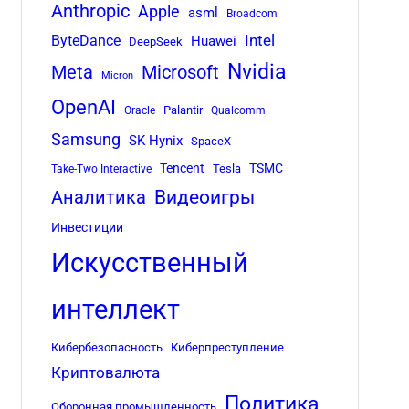
Anthropic
Apple
asml
Broadcom
Intel
ByteDance
Huawei
DeepSeek
Nvidia
Meta
Microsoft
Micron
OpenAI
Palantir
Oracle
Qualcomm
Samsung
SK Hynix
SpaceX
Tencent
TSMC
Tesla
Take-Two Interactive
Аналитика
Видеоигры
Инвестиции
Искусственный
интеллект
Кибербезопасность
Киберпреступление
ь
Криптовалюта
Политика
Оборонная промышленность