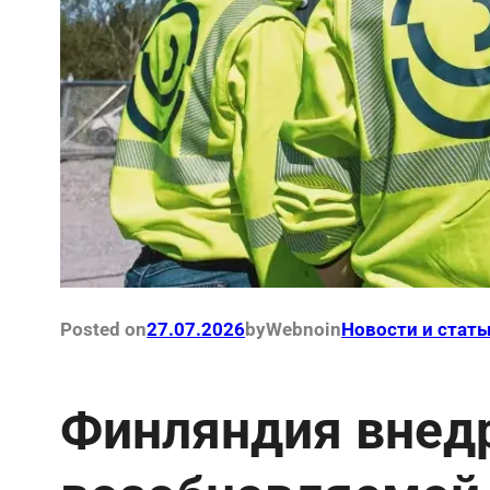
Posted on
27.07.2026
by
Webno
in
Новости и стать
Финляндия внед