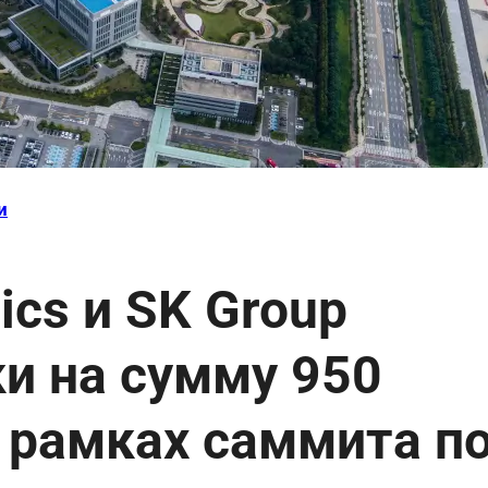
и
ics и SK Group
и на сумму 950
 рамках саммита п