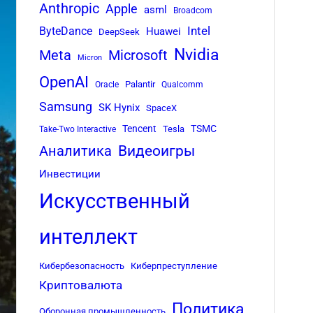
Anthropic
Apple
asml
Broadcom
Intel
ByteDance
Huawei
DeepSeek
Nvidia
Meta
Microsoft
Micron
OpenAI
Palantir
Oracle
Qualcomm
Samsung
SK Hynix
SpaceX
Tencent
TSMC
Tesla
Take-Two Interactive
Аналитика
Видеоигры
Инвестиции
Искусственный
интеллект
Кибербезопасность
Киберпреступление
Криптовалюта
Политика
Оборонная промышленность