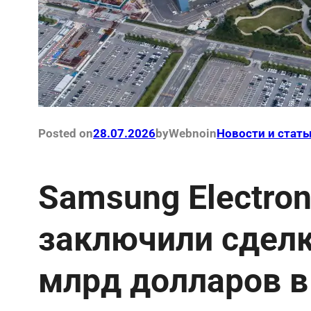
Posted on
28.07.2026
by
Webno
in
Новости и стать
Samsung Electron
заключили сделк
млрд долларов в