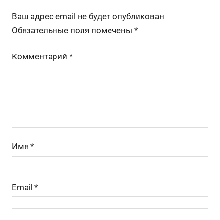
р
o
a
s
m
а
Ваш адрес email не будет опубликован.
o
s
в
Обязательные поля помечены
*
k
s
и
Комментарий
*
ni
ть
ki
Имя
*
Email
*