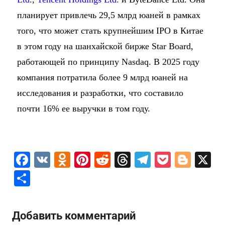
планирует привлечь 29,5 млрд юаней в рамках
того, что может стать крупнейшим IPO в Китае
в этом году на шанхайской бирже Star Board,
работающей по принципу Nasdaq. В 2025 году
компания потратила более 9 млрд юаней на
исследования и разработки, что составило
почти 16% ее выручки в том году.
F
V
O
Pi
R
T
T
P
Bl
X
a
K
d
nt
e
hr
el
o
o
О
c
n
er
d
e
e
c
g
т
e
o
e
di
a
gr
k
g
п
Добавить комментарий
b
kl
st
t
d
a
et
er