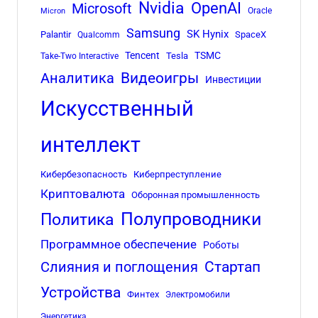
Nvidia
OpenAI
Microsoft
Oracle
Micron
Samsung
SK Hynix
Palantir
SpaceX
Qualcomm
Tencent
TSMC
Tesla
Take-Two Interactive
Аналитика
Видеоигры
Инвестиции
Искусственный
интеллект
Кибербезопасность
Киберпреступление
Криптовалюта
Оборонная промышленность
Полупроводники
Политика
Программное обеспечение
Роботы
Стартап
Слияния и поглощения
Устройства
Финтех
Электромобили
Энергетика