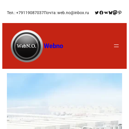
Тел.: +79119087037
Почта: web.no@inbox.ru
Webno