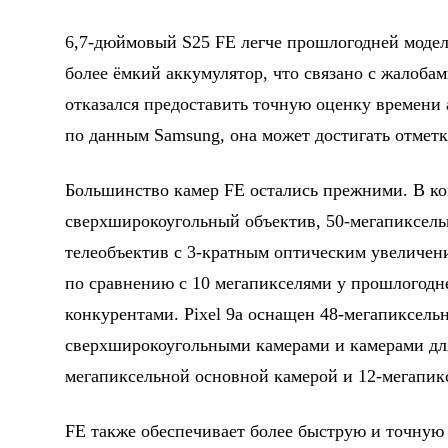
6,7-дюймовый S25 FE легче прошлогодней модели
более ёмкий аккумулятор, что связано с жалоба
отказался предоставить точную оценку времени а
по данным Samsung, она может достигать отметк
Большинство камер FE остались прежними. В ко
сверхширокоугольный объектив, 50-мегапиксель
телеобъектив с 3-кратным оптическим увеличен
по сравнению с 10 мегапикселями у прошлогодне
конкурентами. Pixel 9a оснащен 48-мегапиксел
сверхширокоугольными камерами и камерами для 
мегапиксельной основной камерой и 12-мегапик
FE также обеспечивает более быструю и точную 