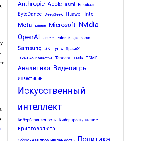
Anthropic
Apple
asml
Broadcom
А
Intel
ByteDance
Huawei
DeepSeek
Nvidia
Meta
Microsoft
Micron
OpenAI
Palantir
Oracle
Qualcomm
ку
Samsung
SK Hynix
SpaceX
я
Tencent
TSMC
Tesla
Take-Two Interactive
ет
Аналитика
Видеоигры
Инвестиции
Искусственный
интеллект
а
о
Кибербезопасность
Киберпреступление
i
Криптовалюта
Политика
Оборонная промышленность