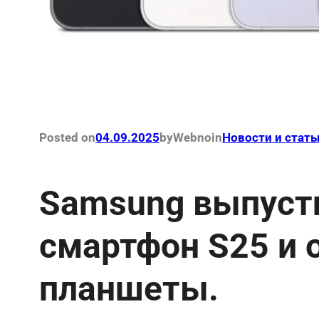
Posted on
04.09.2025
by
Webno
in
Новости и стать
Samsung выпуст
смартфон S25 и
планшеты.