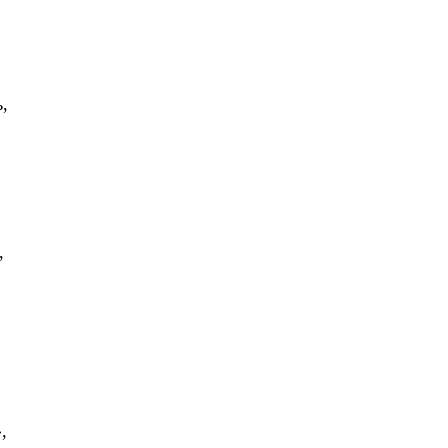
,
,
,