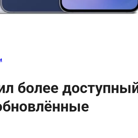
и
ил более доступны
 обновлённые