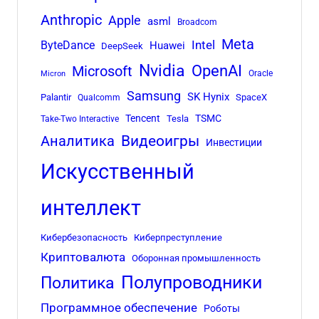
Anthropic
Apple
asml
Broadcom
Meta
Intel
ByteDance
Huawei
DeepSeek
Nvidia
OpenAI
Microsoft
Oracle
Micron
Samsung
SK Hynix
Palantir
SpaceX
Qualcomm
Tencent
TSMC
Tesla
Take-Two Interactive
Аналитика
Видеоигры
Инвестиции
Искусственный
интеллект
Кибербезопасность
Киберпреступление
Криптовалюта
Оборонная промышленность
Полупроводники
Политика
Программное обеспечение
Роботы