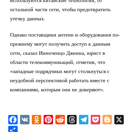
используются китайские технологии, от
остальной части сети, чтобы предотвратить
утечку данных.
Однако поставщики антенн и оборудования по-
прежнему могут получить доступ к данным
сети, сказал Инноченцо Дженна, юрист в
области телекоммуникаций, отметив, что
«западные подрядчики могут столкнуться с
неудобной перспективой работать вместе с
компаниями, которым они не доверяют».
F
V
O
Pi
R
T
T
P
Bl
X
a
K
d
nt
e
hr
el
o
o
О