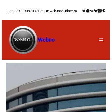
Тел.: +79119087037
Почта: web.no@inbox.ru
Webno