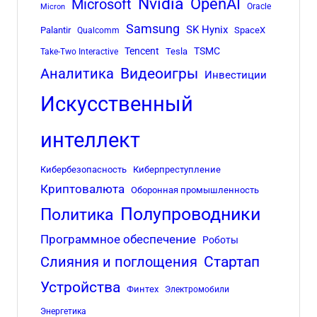
Nvidia
OpenAI
Microsoft
Oracle
Micron
Samsung
SK Hynix
Palantir
SpaceX
Qualcomm
Tencent
TSMC
Tesla
Take-Two Interactive
Аналитика
Видеоигры
Инвестиции
Искусственный
интеллект
Кибербезопасность
Киберпреступление
Криптовалюта
Оборонная промышленность
Полупроводники
Политика
Программное обеспечение
Роботы
Стартап
Слияния и поглощения
Устройства
Финтех
Электромобили
Энергетика