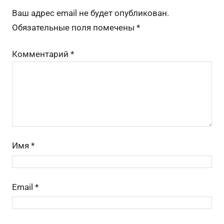
o
a
s
m
а
Ваш адрес email не будет опубликован.
o
s
в
Обязательные поля помечены
*
k
s
и
Комментарий
*
ni
ть
ki
Имя
*
Email
*