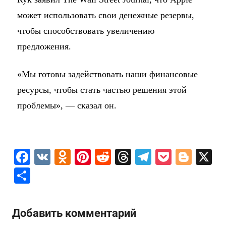
может использовать свои денежные резервы,
чтобы способствовать увеличению
предложения.
«Мы готовы задействовать наши финансовые
ресурсы, чтобы стать частью решения этой
проблемы», — сказал он.
F
V
O
Pi
R
T
T
P
Bl
X
a
K
d
nt
e
hr
el
o
o
О
c
n
er
d
e
e
c
g
т
e
o
e
di
a
gr
k
g
п
Добавить комментарий
b
kl
st
t
d
a
et
er
р