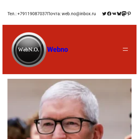
Тел.: +79119087037
Почта: web.no@inbox.ru
Webno